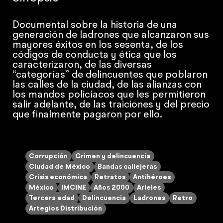
Documental sobre la historia de una
generación de ladrones que alcanzaron sus
mayores éxitos en los sesenta, de los
códigos de conducta y ética que los
caracterizaron, de las diversas
“categorías” de delincuentes que poblaron
las calles de la ciudad, de las alianzas con
los mandos policíacos que les permitieron
salir adelante, de las traiciones y del precio
que finalmente pagaron por ello.
Corrupción
Crimen y delincuencia
Ciudad de México
Bandas callejeras
Crisis económica
Retratos
Antihéroes
México
IMCINE
Años 2000
Arieles
Tercera edad
Delincuencia
Ladrones
Retro
Artegios Distribución