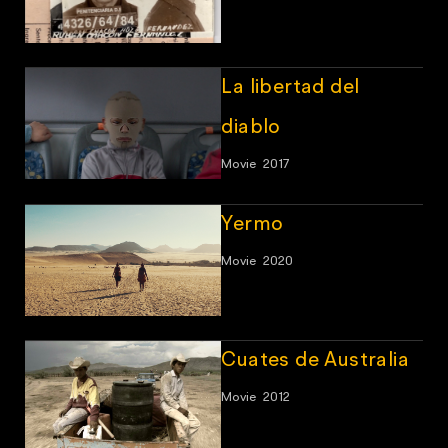
La libertad del
diablo
Movie
2017
Yermo
Movie
2020
Cuates de Australia
Movie
2012