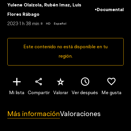
Yulene Olaizola, Rubén Imaz, Luis
•
Documental
Flores Rábago
2023
·
1 h 38 min
B
HD
Español
Este contenido no está disponible en tu
región.
Mi lista
Compartir
Valorar
Ver después
Me gusta
Más información
Valoraciones