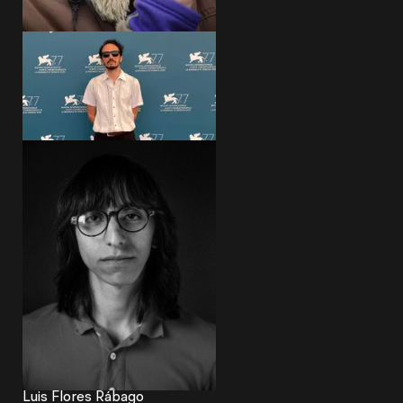
Yulene Olaizola
Rubén Imaz
Luis Flores Rábago