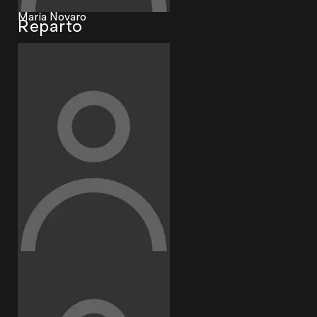
María Novaro
Reparto
Leticia Huijara