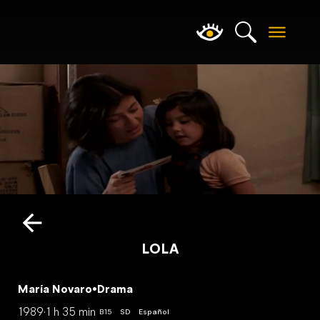
LOLA
María Novaro
•
Drama
1989
·
1 h 35 min
B15
SD
Español