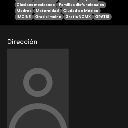
Clásicos mexicanos
Familias disfuncionales
Madres
Maternidad
Ciudad de México
IMCINE
Gratis Imcine
Gratis NCMX
GRATIS
Dirección