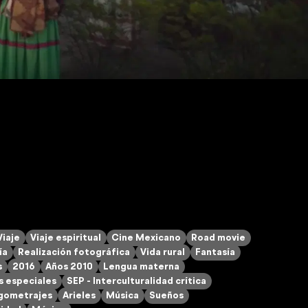
Viaje
Viaje espiritual
Cine Mexicano
Road movie
ía
Realización fotográfica
Vida rural
Fantasía
s
2016
Años 2010
Lengua materna
s especiales
SEP - Interculturalidad crítica
rgometrajes
Arieles
Música
Sueños