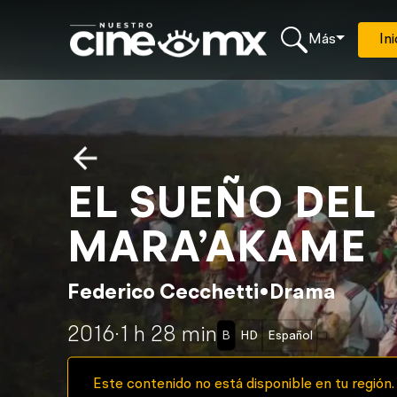
Más
Ini
EL SUEÑO DEL
MARA’AKAME
Federico Cecchetti
•
Drama
2016
·
1 h 28 min
B
HD
Español
Este contenido no está disponible en tu región.