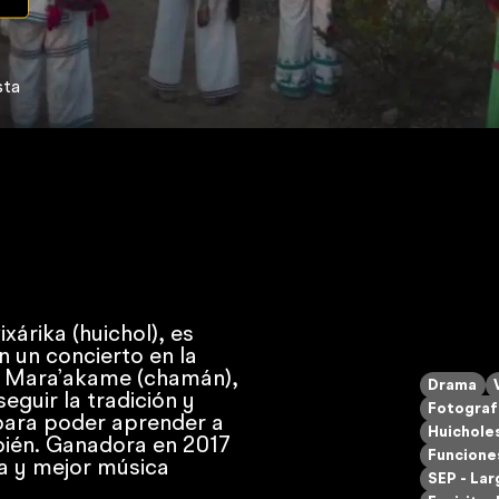
sta
xárika (huichol), es
n un concierto en la
n Mara’akame (chamán),
Drama
eguir la tradición y
Fotograf
 para poder aprender a
Huichole
bién. Ganadora en 2017
Funcione
a y mejor música
SEP - La