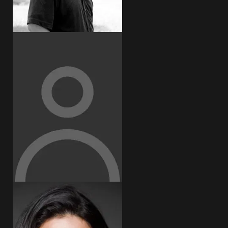
Silverio Palacios
Ximena Ayala