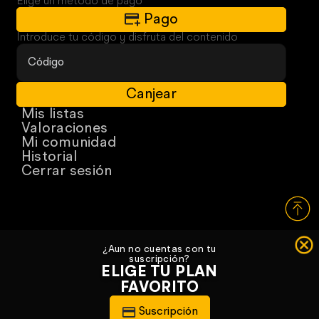
Elige un método de pago
Pago
Introduce tu código y disfruta del contenido
Canjear
Mis listas
Valoraciones
Mi comunidad
Historial
Cerrar sesión
¿Aun no cuentas con tu
suscripción?
ELIGE TU PLAN
FAVORITO
Suscripción